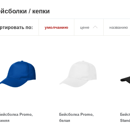
йсболки / кепки
ртировать по:
умолчанию
цене
названию
Бейсболка Promo,
Бейсболка Promo,
Бейс
синяя
белая
Stan