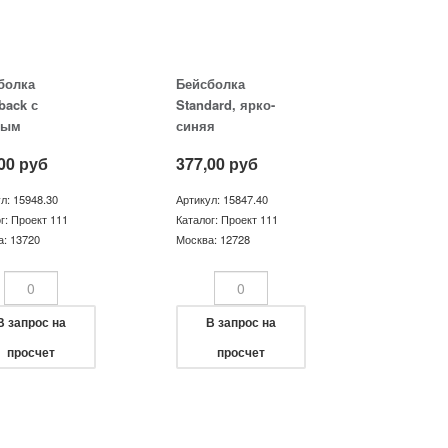
болка
Бейсболка
back с
Standard, ярко-
мым
синяя
рьком, черная
00
руб
377,00
руб
л: 15948.30
Артикул: 15847.40
г: Проект 111
Каталог: Проект 111
а: 13720
Москва: 12728
В запрос на
В запрос на
просчет
просчет