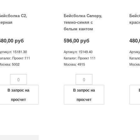
Бейсболка C2,
Бейсболка Canopy,
Бейсб
черная
темно-синяя с
крас
белым кантом
680,00
руб
596,00
руб
480,
ртикул: 15181.30
Артикул: 15149.40
Артику
аталог: Проект 111
Каталог: Проект 111
Катало
осква: 5002
Москва: 4915
Москва
В запрос на
В запрос на
просчет
просчет