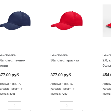
Бейсболка
Бейсболка
Бейс
Standard, темно-
Standard, красная
2.0, 
синяя
белы
377,00
руб
377,00
руб
454,
ртикул: 15847.70
Артикул: 15847.50
Артику
аталог: Проект 111
Каталог: Проект 111
Катало
осква: 8055
Москва: 7250
Москва