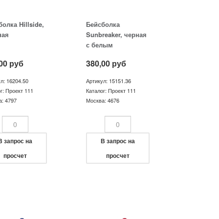
олка Hillside,
Бейсболка
ная
Sunbreaker, черная
с белым
00
руб
380,00
руб
л: 16204.50
Артикул: 15151.36
г: Проект 111
Каталог: Проект 111
: 4797
Москва: 4676
В запрос на
В запрос на
просчет
просчет