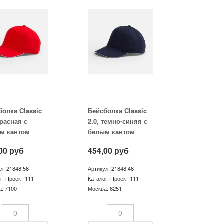
болка Classic
Бейсболка Classic
красная с
2.0, темно-синяя с
м кантом
белым кантом
00
руб
454,00
руб
л: 21848.56
Артикул: 21848.46
г: Проект 111
Каталог: Проект 111
: 7100
Москва: 6251