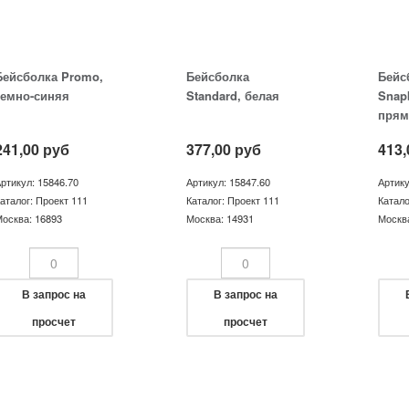
Бейсболка Promo,
Бейсболка
Бейс
темно-синяя
Standard, белая
Snap
пря
козы
241,00
руб
377,00
руб
413,
ртикул: 15846.70
Артикул: 15847.60
Артику
аталог: Проект 111
Каталог: Проект 111
Катало
осква: 16893
Москва: 14931
Москв
В запрос на
В запрос на
просчет
просчет