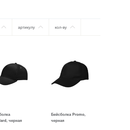
артикулу
кол-ву
болка
Бейсболка Promo,
dard, черная
черная