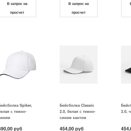
В запрос на
В запрос на
просчет
просчет
Бейсболка Spiker,
Бейсболка Classic
Бейс
белая с темно-
2.0, белая с темно-
2.0, 
синим
синим кантом
690,00
руб
454,00
руб
454,